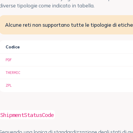
diverse tipologie come indicato in tabella.
Alcune reti non supportano tutte le tipologie di etiche
Codice
PDF
THERMIC
ZPL
ShipmentStatusCode
Seguendo una logica di standardizzazione degli stati di av