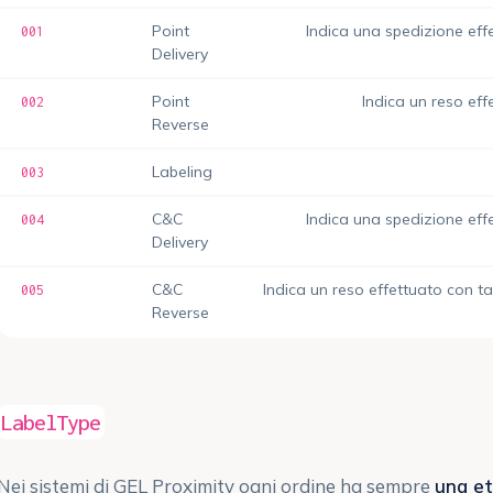
Point
Indica una spedizione eff
001
Delivery
Point
Indica un reso eff
002
Reverse
Labeling
003
C&C
Indica una spedizione eff
004
Delivery
C&C
Indica un reso effettuato con ta
005
Reverse
LabelType
Nei sistemi di GEL Proximity ogni ordine ha sempre
una et