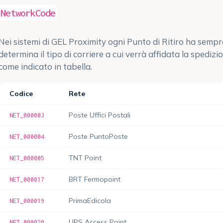
NetworkCode
Nei sistemi di GEL Proximity ogni Punto di Ritiro ha semp
determina il tipo di corriere a cui verrà affidata la spedizi
come indicato in tabella.
Codice
Rete
Poste Uffici Postali
NET_000003
Poste PuntoPoste
NET_000004
TNT Point
NET_000005
BRT Fermopoint
NET_000017
PrimaEdicola
NET_000019
UPS Access Point
NET_000020